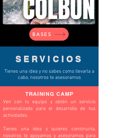
BASES
SERVICIOS
Tienes una idea y no sabes como llevarla a
cabo, nosotros te asesoramos
TRAINING CAMP
Ven con tu equipo y obtén un servicio
personalizado para el desarrollo de tus
actividades.
Tienes una idea y quieres construirla,
nosotros te apoyamos y asesoramos para