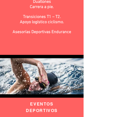
Duatlones
Carrera a pie.
Transiciones T1 – T2.
Apoyo logístico ciclismo.
Asesorías Deportivas Endurance
EVENTOS
DEPORTIVOS