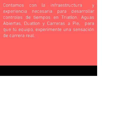
Contamos con la infraestructura y
experiencia necesaria para desarrollar
controles de tiempos en Triatlon, Aguas
Abiertas, Duatlon y Carreras a Pie, para
que tú equipo, experimente una sensación
de carrera real.
CONTACTO